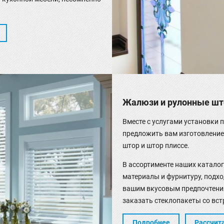
.
Жалюзи и рулонные ш
Вместе с услугами установки
предложить вам изготовление
штор и штор плиссе.
В ассортименте наших катало
материалы и фурнитуру, подх
вашим вкусовым предпочтения
заказать стеклопакеты со вс
Подробнее
Рассчит