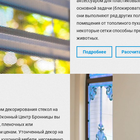
аксессуаром для пластиковых
основной задачи (блокироват
они выполняют ряд других по
помещения от тополиного пуха
некоторые сетки способны пр
животных.
Подробнее
Рассчит
ом декорирования стекол на
и Оконный Центр Бронницы вы
, пленочных или
 ценам. Утонченный декор на
 кухонной мебели, несомненно