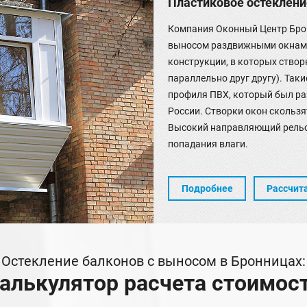
Пластиковое остеклени
Компания Оконный Центр Брон
выносом раздвижными окнами 
конструкции, в которых ство
параллельно друг другу). Так
профиля ПВХ, который был ра
России. Створки окон скользят
Высокий направляющий рельс
попадания влаги.
Подробнее
Рассчит
Остекление балконов с выносом в Бронницах:
алькулятор расчета стоимос