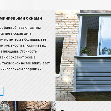
юминиевыми окнами
профиля обладают целым
тся невысокая цена
им моментом в большинстве
силу жесткости алюминиевых
ие площади. Стойкость
твию сохранит окна в
ь таких окон не так впитывает
аминированном профиле) и