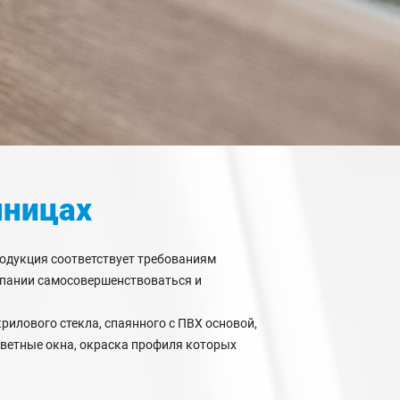
нницах
родукция соответствует требованиям
мпании самосовершенствоваться и
крилового стекла, спаянного с ПВХ основой,
цветные окна, окраска профиля которых